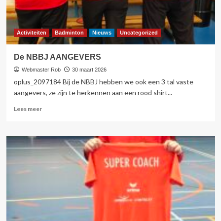
Activiteiten
Badminton
Nieuws
Uncategorized
De NBBJ AANGEVERS
Webmaster Rob
30 maart 2026
oplus_2097184 Bij de NBBJ hebben we ook een 3 tal vaste
aangevers, ze zijn te herkennen aan een rood shirt...
Lees
Lees meer
meer
over
De
NBBJ
AANGEVERS