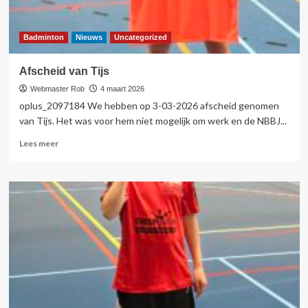
Badminton
Nieuws
Uncategorized
Afscheid van Tijs
Webmaster Rob
4 maart 2026
oplus_2097184 We hebben op 3-03-2026 afscheid genomen
van Tijs. Het was voor hem niet mogelijk om werk en de NBBJ...
Lees
Lees meer
meer
over
Afscheid
van
Tijs