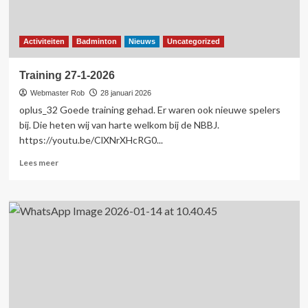
Activiteiten
Badminton
Nieuws
Uncategorized
Training 27-1-2026
Webmaster Rob
28 januari 2026
oplus_32 Goede training gehad. Er waren ook nieuwe spelers
bij. Die heten wij van harte welkom bij de NBBJ.
https://youtu.be/ClXNrXHcRG0...
Lees
Lees meer
meer
over
Training
27-
1-
2026