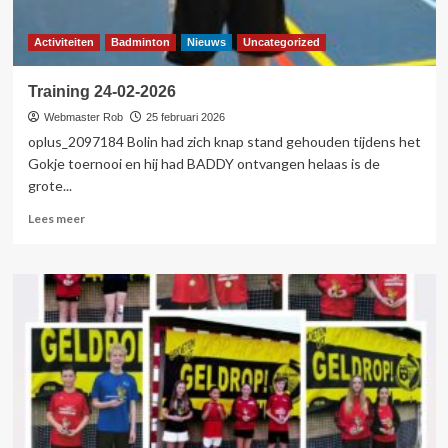
Activiteiten
Badminton
Nieuws
Uncategorized
Training 24-02-2026
Webmaster Rob
25 februari 2026
oplus_2097184 Bolin had zich knap stand gehouden tijdens het
Gokje toernooi en hij had BADDY ontvangen helaas is de
grote...
Lees
Lees meer
meer
over
Training
24-
02-
2026