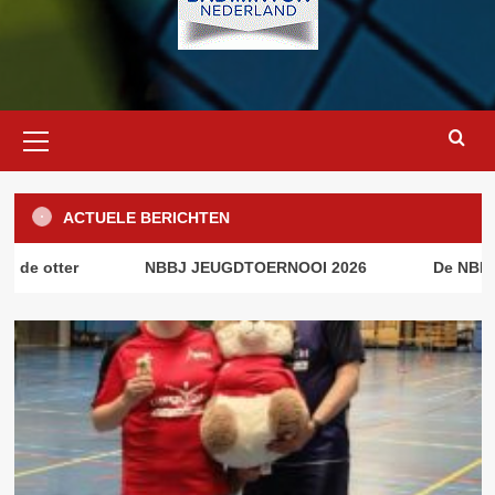
Primair
menu
ACTUELE BERICHTEN
otter
NBBJ JEUGDTOERNOOI 2026
De NBBJ AA