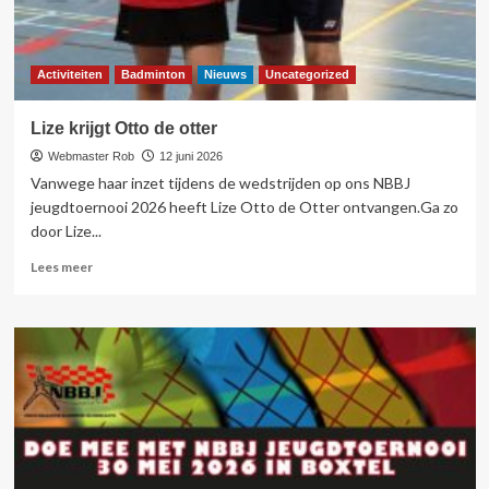
Activiteiten
Badminton
Nieuws
Uncategorized
Lize krijgt Otto de otter
Webmaster Rob
12 juni 2026
Vanwege haar inzet tijdens de wedstrijden op ons NBBJ
jeugdtoernooi 2026 heeft Lize Otto de Otter ontvangen.Ga zo
door Lize...
Lees
Lees meer
meer
over
Lize
krijgt
Otto
de
otter