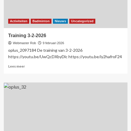
Activiteiten
Badminton
Nieuws
Uncategorized
Training 3-2-2026
Webmaster Rob
9 februari 2026
oplus_2097184 De training van 3-2-2026
https://youtu.be/UwQcDXbyDlc https://youtu.be/iy2hafroF24
Lees
Lees meer
meer
over
Training
3-
2-
2026