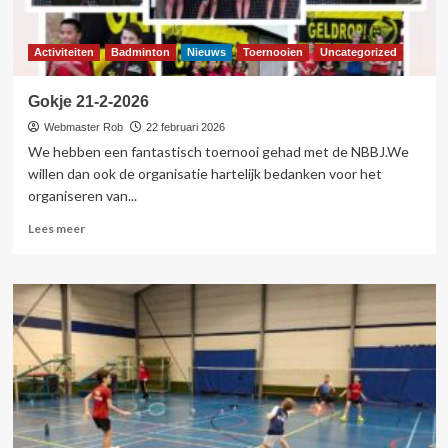
Activiteiten
Badminton
Nieuws
Toernooien
Uncategorized
Gokje 21-2-2026
Webmaster Rob
22 februari 2026
We hebben een fantastisch toernooi gehad met de NBBJ.We
willen dan ook de organisatie hartelijk bedanken voor het
organiseren van...
Lees
Lees meer
meer
over
Gokje
21-
2-
2026