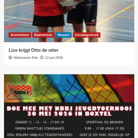
Activiteiten
Badminton
Nieuws
Uncategorized
Lize krijgt Otto de otter
Webmaster Rob
12 juni 2026