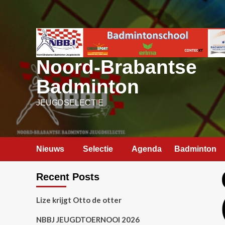
Ga
naar
de
inhoud
Noord-Brabantse
Badminton
JEUGDSELECTIE
Nieuws
Selectie
Agenda
Badminton
Recent Posts
Lize krijgt Otto de otter
NBBJ JEUGDTOERNOOI 2026