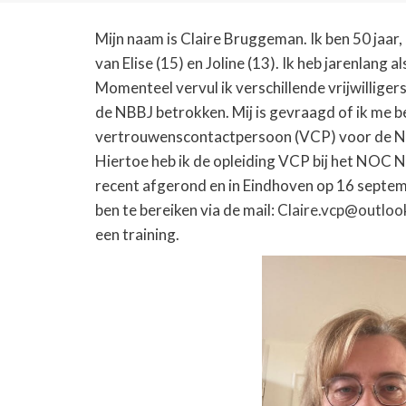
Mijn naam is Claire Bruggeman. Ik ben 50 jaa
van Elise (15) en Joline (13). Ik heb jarenlang 
Momenteel vervul ik verschillende vrijwilligersf
de NBBJ betrokken. Mij is gevraagd of ik me be
vertrouwenscontactpersoon (VCP) voor de NBB
Hiertoe heb ik de opleiding VCP bij het NOC
recent afgerond en in Eindhoven op 16 septemb
ben te bereiken via de mail:
Claire.vcp@outlo
een training.