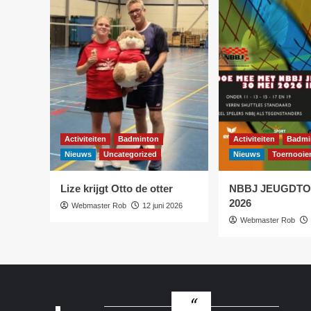
Activiteiten
Badminton
Activiteiten
Badmi
Nieuws
Uncategorized
Nieuws
Toernooie
Lize krijgt Otto de otter
NBBJ JEUGDT
2026
Webmaster Rob
12 juni 2026
Webmaster Rob