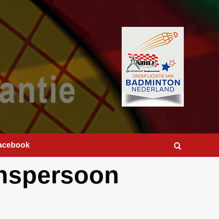
acebook
enspersoon