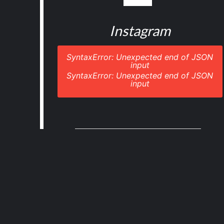
Instagram
SyntaxError: Unexpected end of JSON
input
SyntaxError: Unexpected end of JSON
input