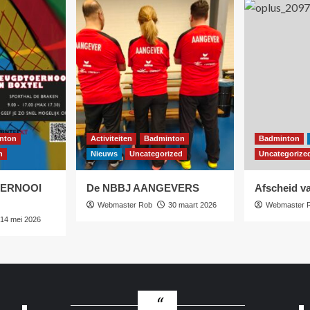
nton
Activiteiten
Badminton
Badminton
n
Nieuws
Uncategorized
Uncategorize
OERNOOI
De NBBJ AANGEVERS
Afscheid va
Webmaster Rob
30 maart 2026
Webmaster 
14 mei 2026