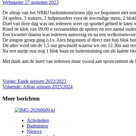
Webmaster
27 augustus 2023
De aftrap van het NBBJ badmintonseizoen zijn we begonnen met een 
24 spelers, 3 trainers, 2 hulpmoeders voor de inwendige mens, 2 blokk
Doel van deze dag was om iedereen weer op sportief gebied te laten 
Rond de klok van 09.00 u verzamelden de spelers en een aantal ouder
Een kwartier daarna was iedereen aanwezig en na een welkomstwoord
De jongste groep ging o.l.v. Alex begonnen al direct met hun blok bu
Dit alles werd om de 1,5 uur gewisseld waarna we om 12.30u aan een
Na een uurtje rust nog 1 blok baan en buitentraining om als laatste blo
Met dank aan de inzet van iedereen maar vooral aan sportcentrum de B
Bericht
Vorige:
Einde seizoen 2022/2023
Volgende:
Aftrap seizoen 2023/2024
navigatie
Meer berichten
Activiteiten
Badminton
Nieuws