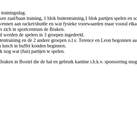
trainingsdag.
en zaal/baan training, 1 blok buitentraining,1 blok partijen spelen en 
wennen aan racket/shuttle en wat fysieke voorwaarden maar vooral elka
s zich in sportcentrum de Braken.
 werden de spelers in 3 groepen ingedeeld.
itentraining en de 2 andere groepen o.l.v. Terence en Leon begonnen aa
 lunch in buffet konden beginnen.
k nog wat (fun) partijen te spelen.
raken in Boxtel die de hal en gebruik kantine i.h.k.v. sponsorring mog