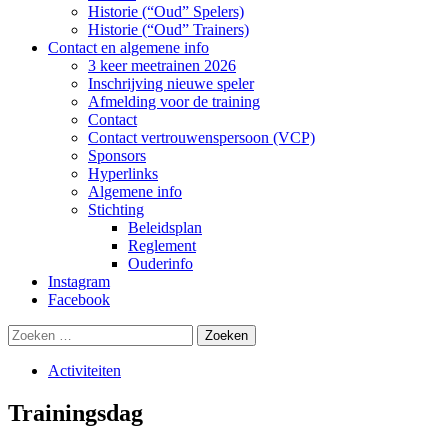
Historie (“Oud” Spelers)
Historie (“Oud” Trainers)
Contact en algemene info
3 keer meetrainen 2026
Inschrijving nieuwe speler
Afmelding voor de training
Contact
Contact vertrouwenspersoon (VCP)
Sponsors
Hyperlinks
Algemene info
Stichting
Beleidsplan
Reglement
Ouderinfo
Instagram
Facebook
Zoeken
naar:
Activiteiten
Trainingsdag