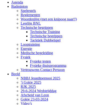
Agenda
Badminton
Spelregels
Reglementen
Woordenlijst (met een knipoog naar!!)
Leerlijn BNL
Technische begrippen
Technische Training
Technische begrippen
Tacktiek Dubbelspel
Looptraining
Energie
Medische begeleiding
Fysiek
Fysieke testen
Fysieke thuisprogramma
Vertrouwens Contact Persoon
Beeld
NBBJ Jeugdtoernooi 2025
’t Gokje 2025
RJK 2025
29-6-2024 Wedstrijddag
Afscheid van Leon
Gokje 23-03-2024
Video’s