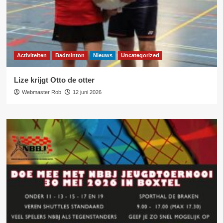
Activiteiten
Badminton
Nieuws
Uncategorized
Lize krijgt Otto de otter
Webmaster Rob
12 juni 2026