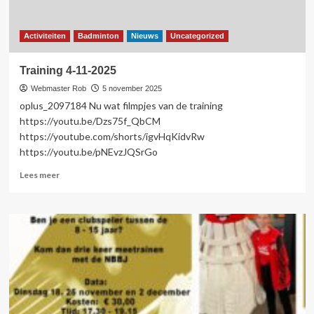
Activiteiten
Badminton
Nieuws
Uncategorized
Training 4-11-2025
Webmaster Rob
5 november 2025
oplus_2097184 Nu wat filmpjes van de training
https://youtu.be/Dzs75f_QbCM
https://youtube.com/shorts/igvHqKidvRw
https://youtu.be/pNEvzJQSrGo
Lees
Lees meer
meer
over
Training
4-
11-
2025