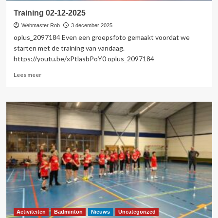
Training 02-12-2025
Webmaster Rob
3 december 2025
oplus_2097184 Even een groepsfoto gemaakt voordat we
starten met de training van vandaag.
https://youtu.be/xPtlasbPoY0 oplus_2097184
Lees
Lees meer
meer
over
Training
02-
12-
2025
Activiteiten
Badminton
Nieuws
Uncategorized