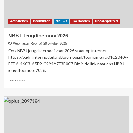
Activiteiten
Badminton
Nieuws
Toernooien
Uncategorized
NBBJ Jeugdtoernooi 2026
Webmaster Rob
29 oktober 2025
Ons NBBJ jeugdtoernooi voor 2026 staat op internet.
https://badmintonnederland.toernooi.nl/tournament/04C2040F-
EFDA-46C3-A5E9-C994A7F3E0C7 Dit is de link naar ons NBBJ
jeugdtoernooi 2026.
Lees
Lees meer
meer
over
NBBJ
Jeugdtoernooi
2026