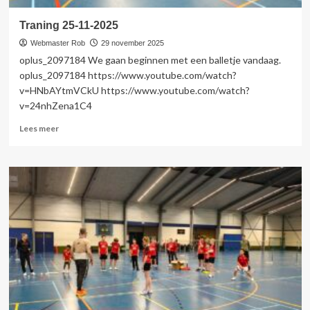
Traning 25-11-2025
Webmaster Rob
29 november 2025
oplus_2097184 We gaan beginnen met een balletje vandaag.
oplus_2097184 https://www.youtube.com/watch?
v=HNbAYtmVCkU https://www.youtube.com/watch?
v=24nhZena1C4
Lees
Lees meer
meer
over
Traning
25-
11-
2025