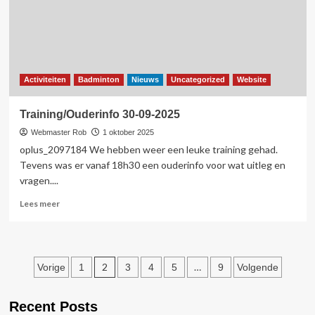
Activiteiten
Badminton
Nieuws
Uncategorized
Website
Training/Ouderinfo 30-09-2025
Webmaster Rob
1 oktober 2025
oplus_2097184 We hebben weer een leuke training gehad.
Tevens was er vanaf 18h30 een ouderinfo voor wat uitleg en
vragen....
Lees
Lees meer
meer
over
Training/Ouderinfo
30-
Berichten
2
…
Vorige
1
3
4
5
9
Volgende
09-
2025
paginering
Recent Posts