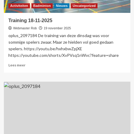
Activiteiten
Badminton
Nieuws
Uncategorized
Training 18-11-2025
Webmaster Rob
19 november 2025
oplus_2097184 De training van deze dinsdag was voor
sommige spelers zwaar. Maar ze hielden vol goed gedaan
spelers. https://youtu.be/hxhxbwZpjXE
https://youtube.com/shorts/XvPVsq1nWvc?feature=share
Lees
Lees meer
meer
over
Training
18-
11-
2025