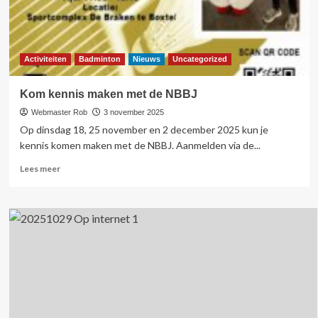
Activiteiten
Badminton
Nieuws
Uncategorized
Kom kennis maken met de NBBJ
Webmaster Rob
3 november 2025
Op dinsdag 18, 25 november en 2 december 2025 kun je
kennis komen maken met de NBBJ. Aanmelden via de...
Lees
Lees meer
meer
over
Kom
kennis
maken
met
de
NBBJ