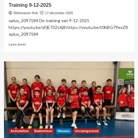
Training 9-12-2025
Webmaster Rob
17 december 2025
oplus_2097184 De training van 9-12-2025
https://youtu.be/yFjE732sXj8 https://youtu.be/t0hBG79exZ8
oplus_2097184
Lees
Lees meer
meer
over
Training
9-
12-
2025
Activiteiten
Badminton
Nieuws
Uncategorized