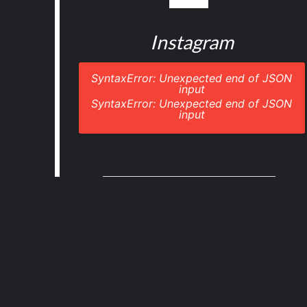
Instagram
SyntaxError: Unexpected end of JSON
input
SyntaxError: Unexpected end of JSON
input