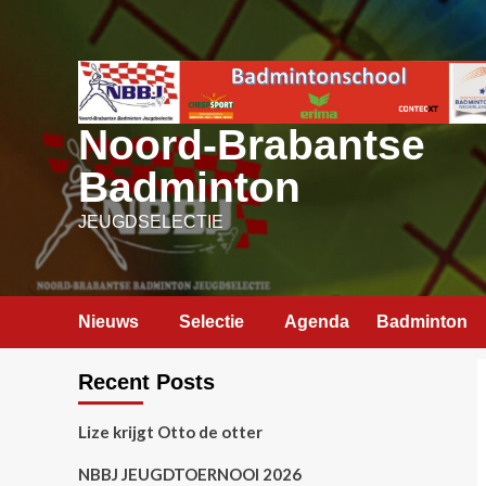
Ga
naar
de
inhoud
Noord-Brabantse
Badminton
JEUGDSELECTIE
Nieuws
Selectie
Agenda
Badminton
Recent Posts
Lize krijgt Otto de otter
NBBJ JEUGDTOERNOOI 2026