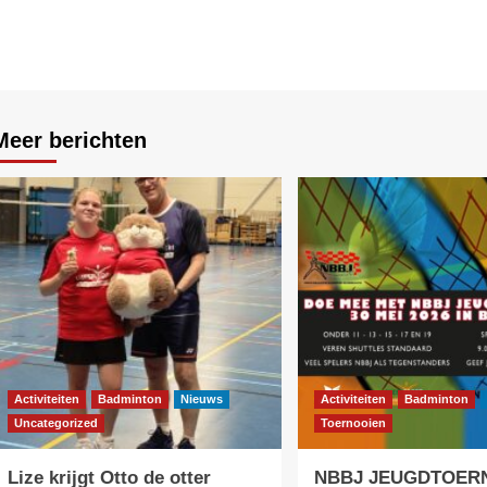
Meer berichten
Activiteiten
Badminton
Nieuws
Activiteiten
Badminton
Uncategorized
Toernooien
Lize krijgt Otto de otter
NBBJ JEUGDTOERN