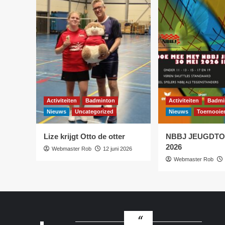
Activiteiten
Badminton
Activiteiten
Badmi
Nieuws
Uncategorized
Nieuws
Toernooie
Lize krijgt Otto de otter
NBBJ JEUGDT
2026
Webmaster Rob
12 juni 2026
Webmaster Rob