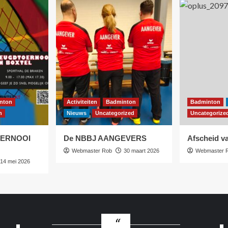
nton
Activiteiten
Badminton
Badminton
n
Nieuws
Uncategorized
Uncategorize
OERNOOI
De NBBJ AANGEVERS
Afscheid va
Webmaster Rob
30 maart 2026
Webmaster 
14 mei 2026