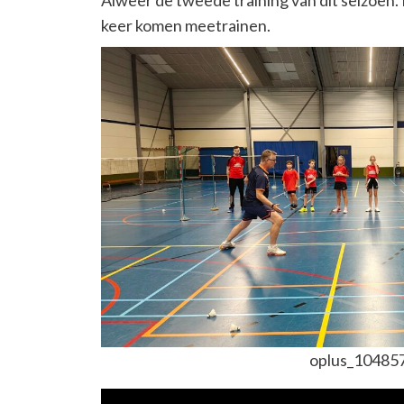
Alweer de tweede training van dit seizoen. 
keer komen meetrainen.
oplus_10485