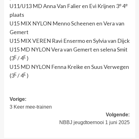
e
e
U11/U13 MD Anna Van Falier en Evi Krijnen 3
4
plaats
U15 MIX NYLON Menno Scheenen en Vera van
Gemert
U15 MIX VEREN Ravi Ensermo en Sylvia van Dijck
U15 MD NYLON Vera van Gemert en selena Smit
E
E
(3
/ 4
)
U15 MD NYLON Fenna Kreike en Suus Verwegen
E
E
(3
/ 4
)
Bericht
Vorige:
3 Keer mee-trainen
navigatie
Volgende:
NBBJ jeugdtoernooi 1 juni 2025