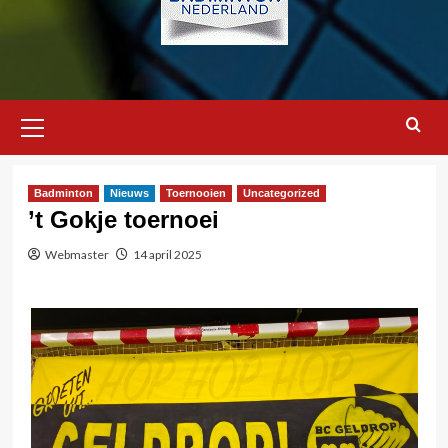
Primair
menu
Badminton
Nieuws
Toernooien
Uncategorized
’t Gokje toernoei
Webmaster
14 april 2025