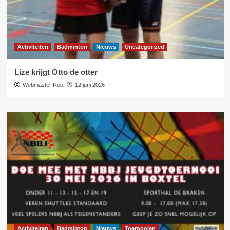
Activiteiten
Badminton
Nieuws
Uncategorized
Lize krijgt Otto de otter
Webmaster Rob
12 juni 2026
Activiteiten
Badminton
Nieuws
Toernooien