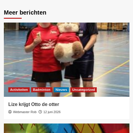
Meer berichten
Activiteiten
Badminton
Nieuws
Uncategorized
Lize krijgt Otto de otter
Webmaster Rob
12 juni 2026