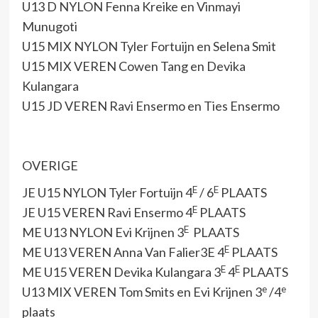
U13 D NYLON Fenna Kreike en Vinmayi
Munugoti
U15 MIX NYLON Tyler Fortuijn en Selena Smit
U15 MIX VEREN Cowen Tang en Devika
Kulangara
U15 JD VEREN Ravi Ensermo en Ties Ensermo
OVERIGE
E
E
JE U15 NYLON Tyler Fortuijn 4
/ 6
PLAATS
E
JE U15 VEREN Ravi Ensermo 4
PLAATS
E
ME U13 NYLON Evi Krijnen 3
PLAATS
E
ME U13 VEREN Anna Van Falier3E 4
PLAATS
E
E
ME U15 VEREN Devika Kulangara 3
4
PLAATS
e
e
U13 MIX VEREN Tom Smits en Evi Krijnen 3
/4
plaats