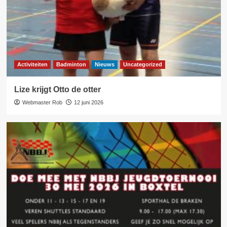
Activiteiten
Badminton
Nieuws
Uncategorized
Lize krijgt Otto de otter
Webmaster Rob
12 juni 2026