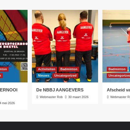
nton
Activiteiten
Badminton
Badminton
n
Nieuws
Uncategorized
Uncategorize
OERNOOI
De NBBJ AANGEVERS
Afscheid va
Webmaster Rob
30 maart 2026
Webmaster R
4 mei 2026