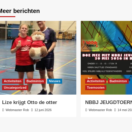
Meer berichten
Activiteiten
Badminton
Nieuws
Activiteiten
Badminton
Uncategorized
Toernooien
Lize krijgt Otto de otter
NBBJ JEUGDTOERN
Webmaster Rob
12 juni 2026
Webmaster Rob
14 mei 20