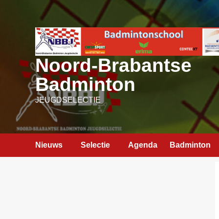
Ga
naar
de
inhoud
Noord-Brabantse
Badminton
JEUGDSELECTIE
Nieuws
Selectie
Agenda
Badminton