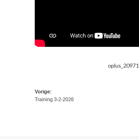
oplus_2097
Bericht
Vorige:
Training 3-2-2026
navigatie