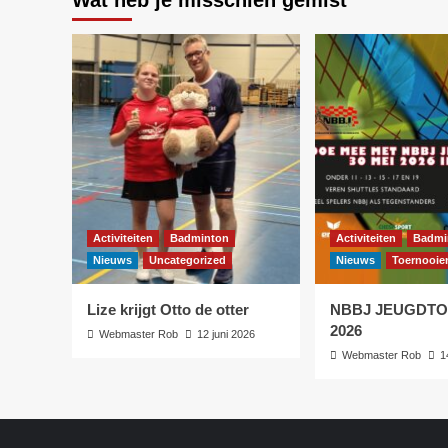
Wat heb je misschien gemist
Activiteiten
Badminton
Activiteiten
Badmi
Nieuws
Uncategorized
Nieuws
Toernooie
Lize krijgt Otto de otter
NBBJ JEUGDT
2026
Webmaster Rob
12 juni 2026
Webmaster Rob
1