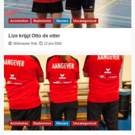
Activiteiten
Badminton
Nieuws
Uncategorized
Lize krijgt Otto de otter
Webmaster Rob
12 juni 2026
Activiteiten
Badminton
Nieuws
Uncategorized